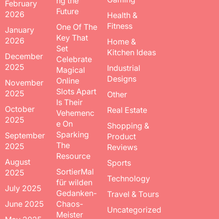
ng the
February
Future
2026
Health &
Fitness
One Of The
January
Key That
2026
Home &
Set
Kitchen Ideas
December
Celebrate
2025
Industrial
Magical
Designs
Online
November
Slots Apart
2025
Other
Is Their
October
Real Estate
Vehemenc
2025
e On
Shopping &
Sparking
September
Product
The
2025
Reviews
Resource
August
Sports
SortierMal
2025
Technology
für wilden
July 2025
Gedanken-
Travel & Tours
June 2025
Chaos-
Uncategorized
Meister