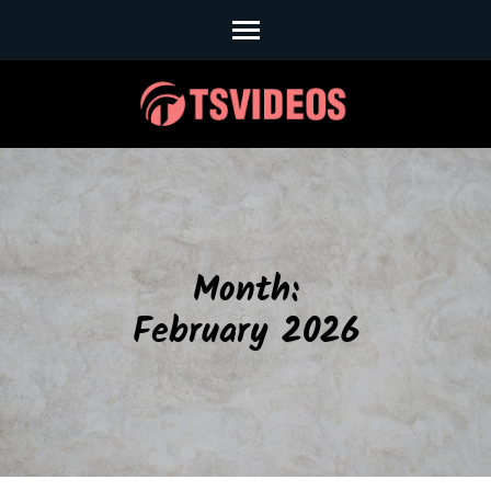
Skip
to
content
(Press
Enter)
Month:
February 2026