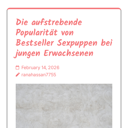
Die aufstrebende
Popularität von
Bestseller Sexpuppen bei
jungen Erwachsenen
February 14, 2026
ranahassan7755