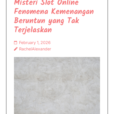
Misteri Slot Online
Fenomena Kemenangan
Beruntun yang Tak
Terjelaskan
February 1, 2026
RachelAlexander