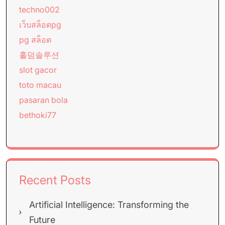
techno002
เว็บสล็อตpg
pg สล็อต
홀덤솔루션
slot gacor
toto macau
pasaran bola
bethoki77
Recent Posts
Artificial Intelligence: Transforming the
Future