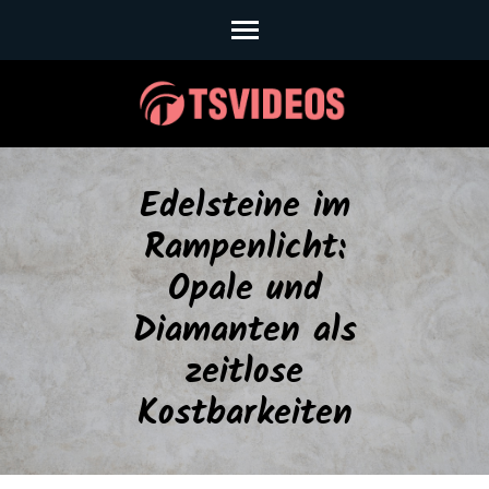
Skip
to
content
(Press
Enter)
Edelsteine im
Rampenlicht:
Opale und
Diamanten als
zeitlose
Kostbarkeiten