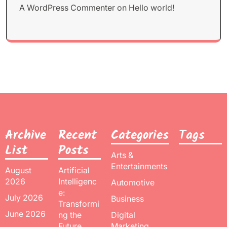
A WordPress Commenter
on
Hello world!
Archive
Recent
Categories
Tags
List
Posts
Arts &
Entertainments
August
Artificial
2026
Intelligenc
Automotive
e:
July 2026
Business
Transformi
June 2026
ng the
Digital
Future
Marketing