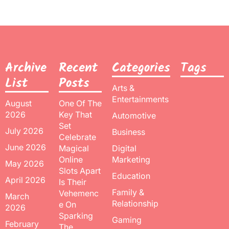
Archive
Recent
Categories
Tags
List
Posts
Arts &
Entertainments
August
One Of The
2026
Key That
Automotive
Set
July 2026
Business
Celebrate
June 2026
Magical
Digital
Online
Marketing
May 2026
Slots Apart
Education
April 2026
Is Their
Family &
Vehemenc
March
Relationship
e On
2026
Sparking
Gaming
February
The