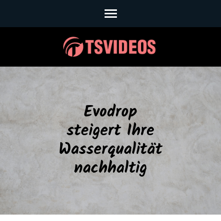
Skip
to
content
(Press
Enter)
Evodrop
steigert Ihre
Wasserqualität
nachhaltig