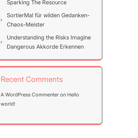
Sparking The Resource
SortierMal für wilden Gedanken-
Chaos-Meister
Understanding the Risks Imagine
Dangerous Akkorde Erkennen
Recent Comments
A WordPress Commenter
on
Hello
world!