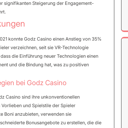
er signifikanten Steigerung der Engagement-
rt.
rkungen
 2021 konnte Godz Casino einen Anstieg von 35%
pieler verzeichnen, seit sie VR-Technologie
, dass die Einführung neuer Technologien einen
ment und die Bindung hat, was zu positiven
gien bei Godz Casino
dz Casino sind ihre unkonventionellen
 Vorlieben und Spielstile der Spieler
rte Boni anzubieten, verwenden sie
chneiderte Bonusangebote zu erstellen, die die