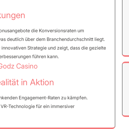
rkungen
 Bonusangebote die Konversionsraten um
was deutlich über dem Branchendurchschnitt liegt.
 innovativen Strategie und zeigt, dass die gezielte
Verbesserungen führen kann.
i Godz Casino
ealität in Aktion
sinkenden Engagement-Raten zu kämpfen.
 VR-Technologie für ein immersiver