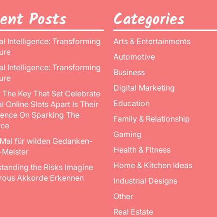
ent Posts
Categories
ial Intelligence: Transforming
Arts & Entertainments
ture
Automotive
ial Intelligence: Transforming
Business
ture
Digital Marketing
 The Key That Set Celebrate
Education
 Online Slots Apart Is Their
ence On Sparking The
Family & Relationship
rce
Gaming
rMal für wilden Gedanken-
Health & Fitness
Meister
Home & Kitchen Ideas
tanding the Risks Imagine
rous Akkorde Erkennen
Industrial Designs
Other
Real Estate