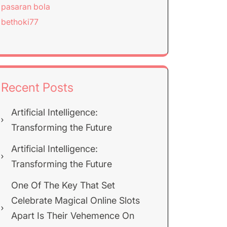
pasaran bola
bethoki77
Recent Posts
Artificial Intelligence:
Transforming the Future
Artificial Intelligence:
Transforming the Future
One Of The Key That Set
Celebrate Magical Online Slots
Apart Is Their Vehemence On