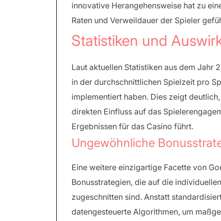
innovative Herangehensweise hat zu ein
Raten und Verweildauer der Spieler gefüh
Statistiken und Auswi
Laut aktuellen Statistiken aus dem Jahr
in der durchschnittlichen Spielzeit pro S
implementiert haben. Dies zeigt deutlich
direkten Einfluss auf das Spielerengage
Ergebnissen für das Casino führt.
Ungewöhnliche Bonusstrate
Eine weitere einzigartige Facette von Go
Bonusstrategien, die auf die individuellen
zugeschnitten sind. Anstatt standardisie
datengesteuerte Algorithmen, um maßges