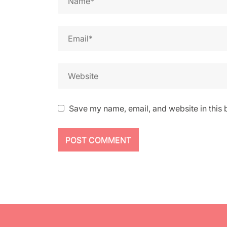
Save my name, email, and website in this 