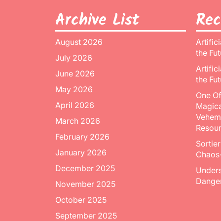
Archive List
Rec
August 2026
Artific
the Fu
July 2026
Artific
June 2026
the Fu
May 2026
One Of
April 2026
Magical
Vehem
March 2026
Resou
February 2026
Sortie
January 2026
Chaos-
December 2025
Unders
Dange
November 2025
October 2025
September 2025