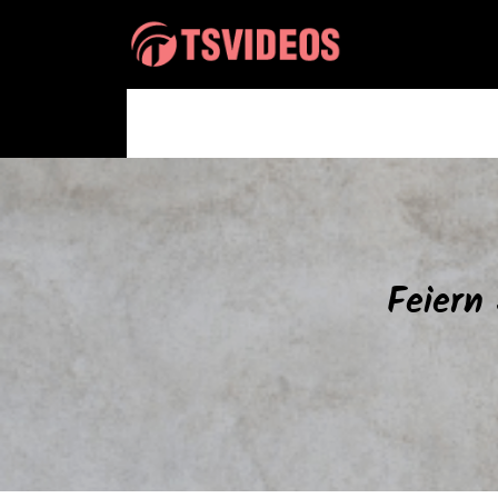
Skip
to
content
(Press
Enter)
Feiern