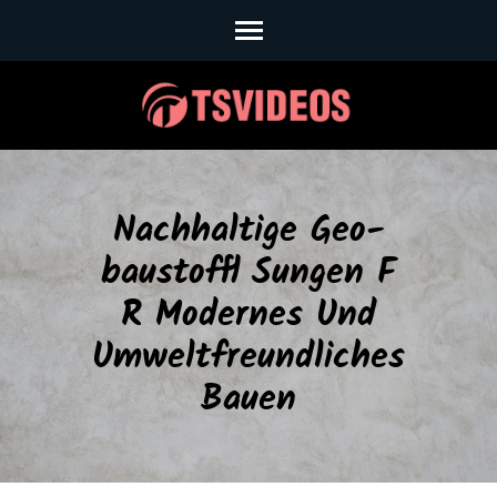
Skip
to
content
(Press
Enter)
Nachhaltige Geo-
baustoffl Sungen F
R Modernes Und
Umweltfreundliches
Bauen