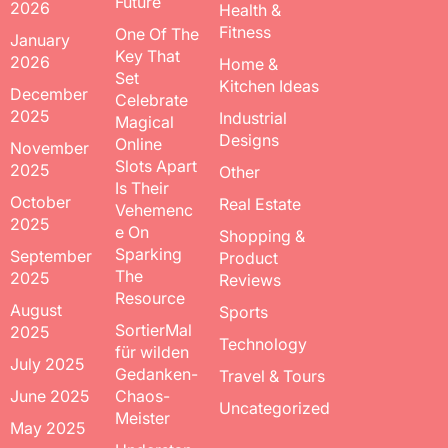
Future
2026
Health &
Fitness
One Of The
January
Key That
2026
Home &
Set
Kitchen Ideas
December
Celebrate
2025
Industrial
Magical
Designs
Online
November
Slots Apart
2025
Other
Is Their
October
Real Estate
Vehemenc
2025
e On
Shopping &
Sparking
September
Product
The
2025
Reviews
Resource
August
Sports
SortierMal
2025
Technology
für wilden
July 2025
Gedanken-
Travel & Tours
June 2025
Chaos-
Uncategorized
Meister
May 2025