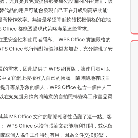
e 的優勢，尤其是其免費提供必要辦公設備的內在價值，該
免費替代品的用戶可能會發現自己正在升級到高級功能，
夠提高操作效率。無論是希望降低軟體授權價格的在地
Office 都能透過現代策略滿足這些需求。
注重安全性和使用者隱私。 WPS Office 實施嚴格的
S Office 執行端對端資訊檔案加密，充分體現了安
益增長的需求，因此提供了 WPS 網頁版，讓使用者可以
S中文官網上授權登入自己的帳號，隨時隨地存取自
專業形象的個人，WPS Office 包含一個由人工
工具，可以在短短幾分鐘內將隨意的自拍照轉變為工作室品質
其與 MS Office 文件的順暢相容性凸顯了這一點。客
WPS Office 保證每張論文都能順利打開，並保留
團隊或個人協作工作特別有用，因為文件交換頻繁，