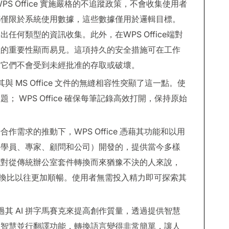
S Office 實施嚴格的不追蹤政策，不會收集使用者
都僅限於系統使用數據，這些數據僅用於邏輯目標。
何類型的資訊收集。此外，在WPS Office端對
理的重要性顯而易見。這項持久的安全措施可在工作
保它們不會受到未經批准的存取或破壞。
其與 MS Office 文件的無縫相容性突顯了這一點。使
 WPS Office 確保每筆記錄高效打開，保持原始
需求的推動下，WPS Office 憑藉其功能和以用
（學員、專家、顧問和公司）開發的，提供當今多樣
能對從傳統辦公室套件轉換而來猶豫不決的人來說，
使轉換比以往更加順暢。使用者無需投入精力即可探索其
。
夠透過其 AI 拼字馬賽克來提高創作質量，透過提供智慧
工智慧並行翻譯功能，轉換語言變得非常簡單，讓人