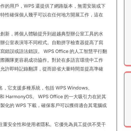
作的用戶，WPS 還提供了網路版本，無需安裝或下
項特性確保個人幾乎可以在任何地方開展工作，這在
了 AI 創新，將個人體驗提升到超越典型辦公室工具的水
般辦公室表演等不同程式。自動拼字檢查器提高了寫
誤或語法錯誤。 WPS Office 的人工智慧平行翻
國際團隊更容易成功協作。對於在多語言環境中工作
它允許即時記錄翻譯，從而節省大量時間並提高準確
聞名，它支援多種系統，包括 WPS Windows、
OS 和 HarmonyOS。 WPS Office 的一大吸引力在於其
製化的 WPS 下載，確保客戶可以獲得適合其電腦或
還非常注重安全性和使用者隱私。它優先為員工提供不受干